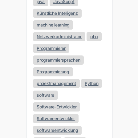
java
JavaScript
Künstliche Intelligenz
machine learning
Netzwerkadministrator
php
Programmierer
programmiersprachen
Programmierung
projektmanagement
Python
software
Software-Entwickler
Softwareentwickler
softwareentwicklung