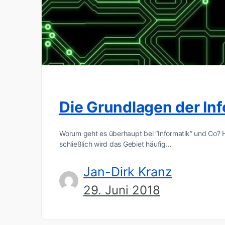
Die Grundlagen der Inf
Worum geht es überhaupt bei “Informatik” und Co? H
schließlich wird das Gebiet häufig…
Jan-Dirk Kranz
29. Juni 2018