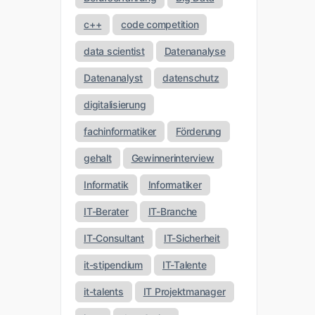
c++
code competition
data scientist
Datenanalyse
Datenanalyst
datenschutz
digitalisierung
fachinformatiker
Förderung
gehalt
Gewinnerinterview
Informatik
Informatiker
IT-Berater
IT-Branche
IT-Consultant
IT-Sicherheit
it-stipendium
IT-Talente
it-talents
IT Projektmanager