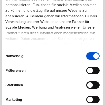
Oktober 2020
personalisieren, Funktionen für soziale Medien anbieten
September 2020
zu können und die Zugriffe auf unsere Website zu
August 2020
analysieren. Außerdem geben wir Informationen zu Ihrer
Verwendung unserer Website an unsere Partner für
Juli 2020
soziale Medien, Werbung und Analysen weiter. Unsere
Juni 2020
Partner führen diese Informationen möglicherweise mit
Mai 2020
weiteren Daten zusammen, die Sie ihnen bereitgestellt
April 2020
haben oder die sie im Rahmen Ihrer Nutzung der Dienste
gesammelt haben.
März 2020
Einwilligungsauswahl
Notwendig
Februar 2020
Januar 2020
Präferenzen
Dezember 2019
November 2019
Statistiken
Oktober 2019
September 2019
Marketing
August 2019