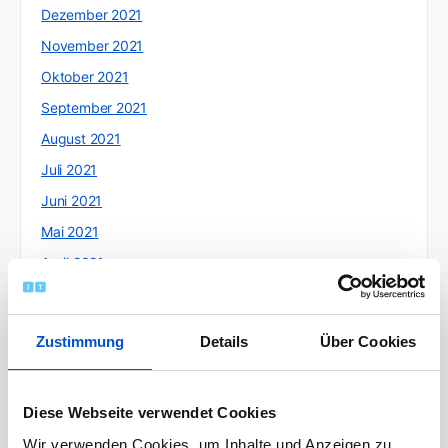
Dezember 2021
November 2021
Oktober 2021
September 2021
August 2021
Juli 2021
Juni 2021
Mai 2021
April 2021
März 2021
Februar 2021
Zustimmung
Details
Über Cookies
Januar 2021
Dezember 2020
Diese Webseite verwendet Cookies
November 2020
Wir verwenden Cookies, um Inhalte und Anzeigen zu