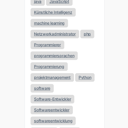
java
JavaScript
Künstliche Intelligenz
machine learning
Netzwerkadministrator
php
Programmierer
programmiersprachen
Programmierung
projektmanagement
Python
software
Software-Entwickler
Softwareentwickler
softwareentwicklung