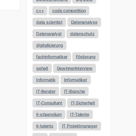
c++
code competition
data scientist
Datenanalyse
Datenanalyst
datenschutz
digitalisierung
fachinformatiker
Förderung
gehalt
Gewinnerinterview
Informatik
Informatiker
IT-Berater
IT-Branche
IT-Consultant
IT-Sicherheit
it-stipendium
IT-Talente
it-talents
IT Projektmanager