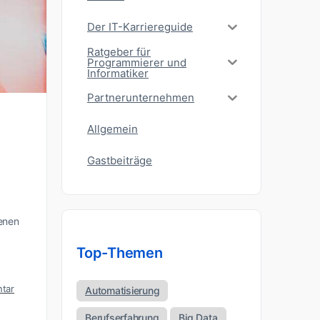
Der IT-Karriereguide
Ratgeber für
Programmierer und
Informatiker
Partnerunternehmen
Allgemein
Gastbeiträge
denen
Top-Themen
tar
Automatisierung
Berufserfahrung
Big Data