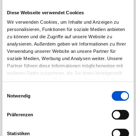
Februar 2021
Diese Webseite verwendet Cookies
Januar 2021
Wir verwenden Cookies, um Inhalte und Anzeigen zu
Dezember 2020
personalisieren, Funktionen für soziale Medien anbieten
zu können und die Zugriffe auf unsere Website zu
November 2020
analysieren. Außerdem geben wir Informationen zu Ihrer
Oktober 2020
Verwendung unserer Website an unsere Partner für
September 2020
soziale Medien, Werbung und Analysen weiter. Unsere
August 2020
Partner führen diese Informationen möglicherweise mit
weiteren Daten zusammen, die Sie ihnen bereitgestellt
Juli 2020
haben oder die sie im Rahmen Ihrer Nutzung der Dienste
Juni 2020
gesammelt haben.
Einwilligungsauswahl
Mai 2020
Notwendig
April 2020
März 2020
Präferenzen
Februar 2020
Januar 2020
Statistiken