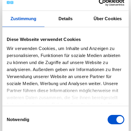
November 2022
Oktober 2022
Zustimmung
Details
Über Cookies
September 2022
August 2022
Diese Webseite verwendet Cookies
Juli 2022
Wir verwenden Cookies, um Inhalte und Anzeigen zu
Juni 2022
personalisieren, Funktionen für soziale Medien anbieten
Mai 2022
zu können und die Zugriffe auf unsere Website zu
April 2022
analysieren. Außerdem geben wir Informationen zu Ihrer
März 2022
Verwendung unserer Website an unsere Partner für
soziale Medien, Werbung und Analysen weiter. Unsere
Februar 2022
Partner führen diese Informationen möglicherweise mit
Januar 2022
weiteren Daten zusammen, die Sie ihnen bereitgestellt
Dezember 2021
haben oder die sie im Rahmen Ihrer Nutzung der Dienste
gesammelt haben.
November 2021
Einwilligungsauswahl
Notwendig
Oktober 2021
September 2021