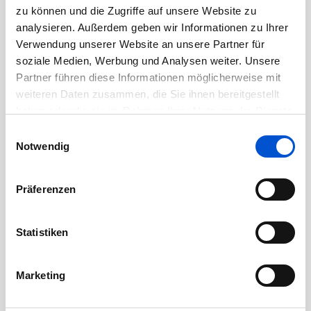
August 2020
zu können und die Zugriffe auf unsere Website zu
Juli 2020
analysieren. Außerdem geben wir Informationen zu Ihrer
Verwendung unserer Website an unsere Partner für
Juni 2020
soziale Medien, Werbung und Analysen weiter. Unsere
Mai 2020
Partner führen diese Informationen möglicherweise mit
April 2020
weiteren Daten zusammen, die Sie ihnen bereitgestellt
haben oder die sie im Rahmen Ihrer Nutzung der Dienste
März 2020
gesammelt haben.
Einwilligungsauswahl
Februar 2020
Notwendig
Januar 2020
Dezember 2019
Präferenzen
November 2019
Oktober 2019
Statistiken
September 2019
August 2019
Marketing
Juli 2019
Juni 2019