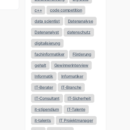
c++
code competition
data scientist
Datenanalyse
Datenanalyst
datenschutz
digitalisierung
fachinformatiker
Förderung
gehalt
Gewinnerinterview
Informatik
Informatiker
IT-Berater
IT-Branche
IT-Consultant
IT-Sicherheit
it-stipendium
IT-Talente
it-talents
IT Projektmanager