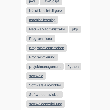
java
JavaScript
Künstliche Intelligenz
machine learning
Netzwerkadministrator
php
Programmierer
programmiersprachen
Programmierung
projektmanagement
Python
software
Software-Entwickler
Softwareentwickler
softwareentwicklung