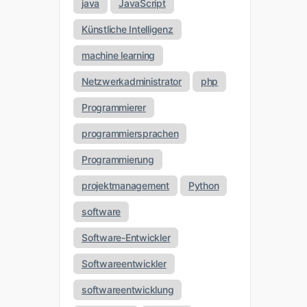
java
JavaScript
Künstliche Intelligenz
machine learning
Netzwerkadministrator
php
Programmierer
programmiersprachen
Programmierung
projektmanagement
Python
software
Software-Entwickler
Softwareentwickler
softwareentwicklung