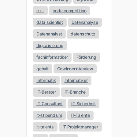
c++
code competition
data scientist
Datenanalyse
Datenanalyst
datenschutz
digitalisierung
fachinformatiker
Förderung
gehalt
Gewinnerinterview
Informatik
Informatiker
IT-Berater
IT-Branche
IT-Consultant
IT-Sicherheit
it-stipendium
IT-Talente
it-talents
IT Projektmanager