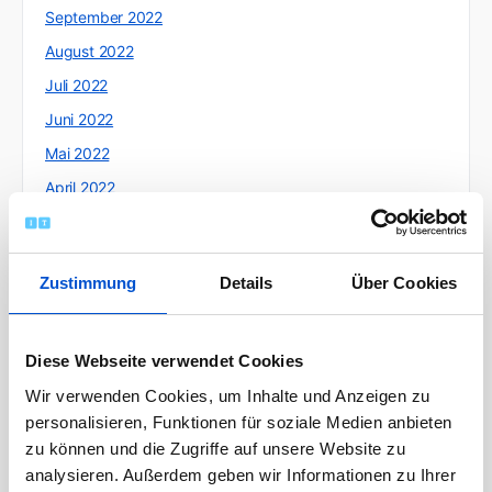
September 2022
August 2022
Juli 2022
Juni 2022
Mai 2022
April 2022
März 2022
Februar 2022
Zustimmung
Details
Über Cookies
Januar 2022
Dezember 2021
November 2021
Diese Webseite verwendet Cookies
Oktober 2021
Wir verwenden Cookies, um Inhalte und Anzeigen zu
personalisieren, Funktionen für soziale Medien anbieten
September 2021
zu können und die Zugriffe auf unsere Website zu
August 2021
analysieren. Außerdem geben wir Informationen zu Ihrer