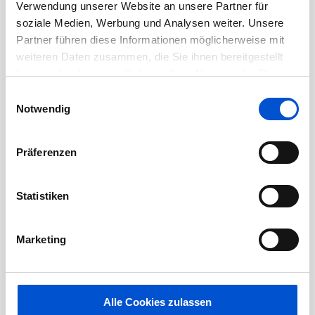
Juli 2021
Verwendung unserer Website an unsere Partner für
soziale Medien, Werbung und Analysen weiter. Unsere
Juni 2021
Partner führen diese Informationen möglicherweise mit
Mai 2021
weiteren Daten zusammen, die Sie ihnen bereitgestellt
April 2021
haben oder die sie im Rahmen Ihrer Nutzung der Dienste
März 2021
gesammelt haben.
Einwilligungsauswahl
Notwendig
Februar 2021
Januar 2021
Präferenzen
Dezember 2020
November 2020
Statistiken
Oktober 2020
September 2020
Marketing
August 2020
Juli 2020
Juni 2020
Alle Cookies zulassen
Mai 2020