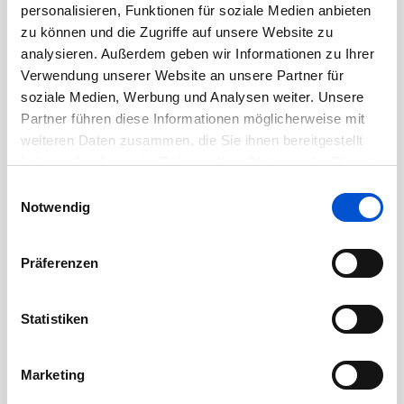
personalisieren, Funktionen für soziale Medien anbieten
Partnerunternehmen
zu können und die Zugriffe auf unsere Website zu
analysieren. Außerdem geben wir Informationen zu Ihrer
Allgemein
Verwendung unserer Website an unsere Partner für
soziale Medien, Werbung und Analysen weiter. Unsere
Gastbeiträge
Partner führen diese Informationen möglicherweise mit
weiteren Daten zusammen, die Sie ihnen bereitgestellt
haben oder die sie im Rahmen Ihrer Nutzung der Dienste
gesammelt haben.
Einwilligungsauswahl
Notwendig
Präferenzen
Archiv
Statistiken
April 2026
März 2026
Marketing
November 2025