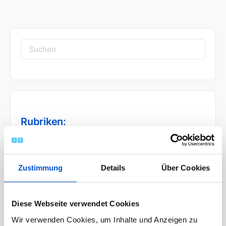
Suchen
nach:
Rubriken:
News
Zustimmung
Details
Über Cookies
Wissen
Der IT-Karriereguide
Diese Webseite verwendet Cookies
Ratgeber für Programmierer und
Wir verwenden Cookies, um Inhalte und Anzeigen zu
Informatiker