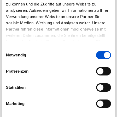
August 2020
zu können und die Zugriffe auf unsere Website zu
Juli 2020
analysieren. Außerdem geben wir Informationen zu Ihrer
Verwendung unserer Website an unsere Partner für
Juni 2020
soziale Medien, Werbung und Analysen weiter. Unsere
Mai 2020
Partner führen diese Informationen möglicherweise mit
April 2020
weiteren Daten zusammen, die Sie ihnen bereitgestellt
haben oder die sie im Rahmen Ihrer Nutzung der Dienste
März 2020
gesammelt haben.
Einwilligungsauswahl
Februar 2020
Notwendig
Januar 2020
Dezember 2019
Präferenzen
November 2019
Oktober 2019
Statistiken
September 2019
August 2019
Marketing
Juli 2019
Juni 2019