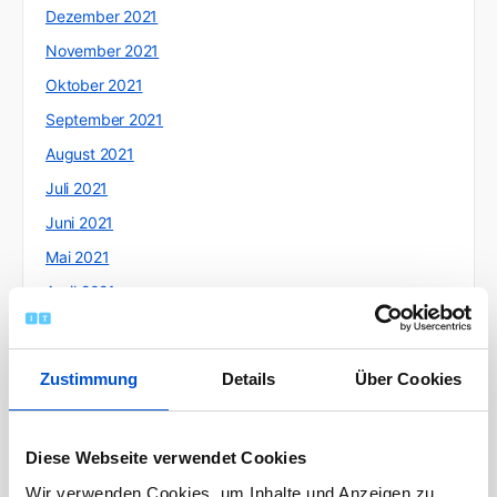
Dezember 2021
November 2021
Oktober 2021
September 2021
August 2021
Juli 2021
Juni 2021
Mai 2021
April 2021
März 2021
Februar 2021
Zustimmung
Details
Über Cookies
Januar 2021
Dezember 2020
Diese Webseite verwendet Cookies
November 2020
Wir verwenden Cookies, um Inhalte und Anzeigen zu