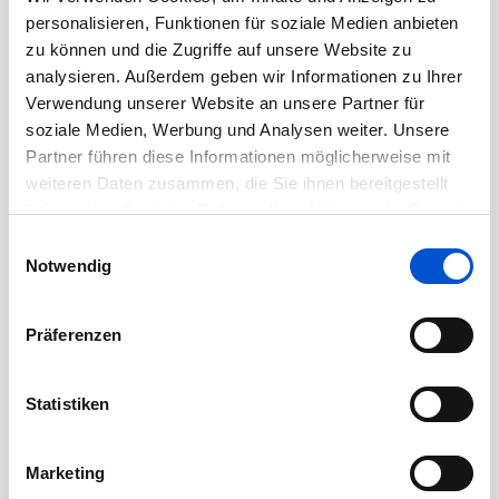
Oktober 2020
personalisieren, Funktionen für soziale Medien anbieten
September 2020
zu können und die Zugriffe auf unsere Website zu
August 2020
analysieren. Außerdem geben wir Informationen zu Ihrer
Verwendung unserer Website an unsere Partner für
Juli 2020
soziale Medien, Werbung und Analysen weiter. Unsere
Juni 2020
Partner führen diese Informationen möglicherweise mit
Mai 2020
weiteren Daten zusammen, die Sie ihnen bereitgestellt
April 2020
haben oder die sie im Rahmen Ihrer Nutzung der Dienste
gesammelt haben.
März 2020
Einwilligungsauswahl
Notwendig
Februar 2020
Januar 2020
Präferenzen
Dezember 2019
November 2019
Statistiken
Oktober 2019
September 2019
Marketing
August 2019