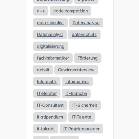
c++
code competition
data scientist
Datenanalyse
Datenanalyst
datenschutz
digitalisierung
fachinformatiker
Förderung
gehalt
Gewinnerinterview
Informatik
Informatiker
IT-Berater
IT-Branche
IT-Consultant
IT-Sicherheit
it-stipendium
IT-Talente
it-talents
IT Projektmanager