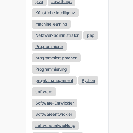
java
JavaScript
Künstliche Intelligenz
machine learning
Netzwerkadministrator
php
Programmierer
programmiersprachen
Programmierung
projektmanagement
Python
software
Software-Entwickler
Softwareentwickler
softwareentwicklung