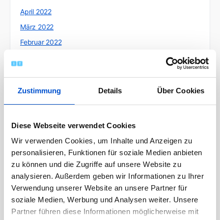
April 2022
März 2022
Februar 2022
Januar 2022
Dezember 2021
November 2021
Zustimmung
Details
Über Cookies
Oktober 2021
September 2021
Diese Webseite verwendet Cookies
August 2021
Wir verwenden Cookies, um Inhalte und Anzeigen zu
Juli 2021
personalisieren, Funktionen für soziale Medien anbieten
Juni 2021
zu können und die Zugriffe auf unsere Website zu
analysieren. Außerdem geben wir Informationen zu Ihrer
Mai 2021
Verwendung unserer Website an unsere Partner für
April 2021
soziale Medien, Werbung und Analysen weiter. Unsere
März 2021
Partner führen diese Informationen möglicherweise mit