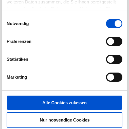
weiteren Daten zusammen, die Sie ihnen bereitgestellt
Februar 2021
haben oder die sie im Rahmen Ihrer Nutzung der Dienste
Januar 2021
gesammelt haben.
Einwilligungsauswahl
Dezember 2020
Notwendig
November 2020
Oktober 2020
Präferenzen
September 2020
August 2020
Statistiken
Juli 2020
Juni 2020
Marketing
Mai 2020
April 2020
März 2020
Alle Cookies zulassen
Februar 2020
Januar 2020
Nur notwendige Cookies
Dezember 2019