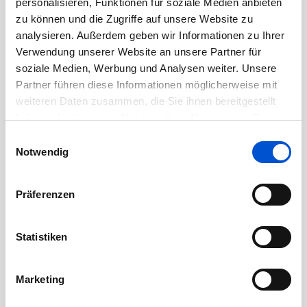
personalisieren, Funktionen für soziale Medien anbieten
zu können und die Zugriffe auf unsere Website zu
August 2020
analysieren. Außerdem geben wir Informationen zu Ihrer
Juli 2020
Verwendung unserer Website an unsere Partner für
Juni 2020
soziale Medien, Werbung und Analysen weiter. Unsere
Mai 2020
Partner führen diese Informationen möglicherweise mit
weiteren Daten zusammen, die Sie ihnen bereitgestellt
April 2020
haben oder die sie im Rahmen Ihrer Nutzung der Dienste
März 2020
gesammelt haben.
Einwilligungsauswahl
Februar 2020
Notwendig
Januar 2020
Dezember 2019
Präferenzen
November 2019
Oktober 2019
Statistiken
September 2019
August 2019
Marketing
Juli 2019