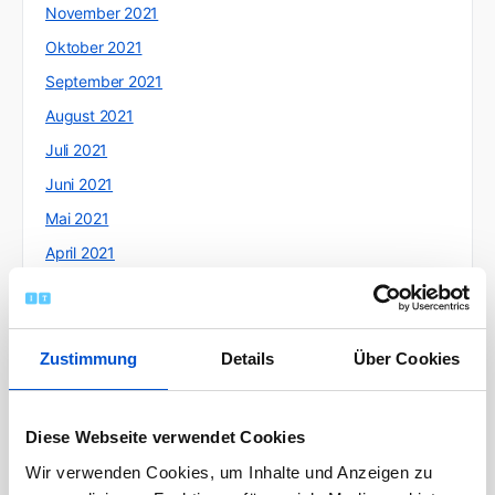
November 2021
Oktober 2021
September 2021
August 2021
Juli 2021
Juni 2021
Mai 2021
April 2021
März 2021
Februar 2021
Januar 2021
Zustimmung
Details
Über Cookies
Dezember 2020
November 2020
Diese Webseite verwendet Cookies
Oktober 2020
Wir verwenden Cookies, um Inhalte und Anzeigen zu
September 2020