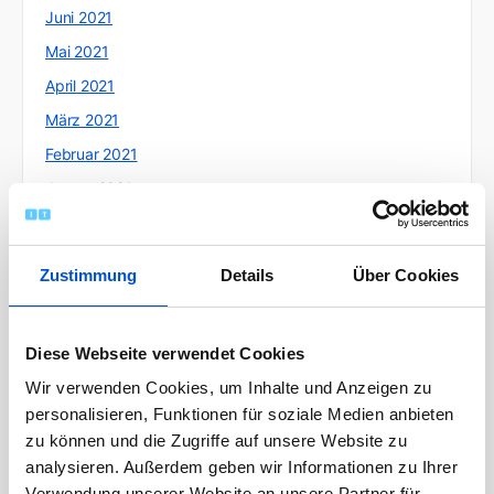
Juni 2021
Mai 2021
April 2021
März 2021
Februar 2021
Januar 2021
Dezember 2020
November 2020
Zustimmung
Details
Über Cookies
Oktober 2020
September 2020
Diese Webseite verwendet Cookies
August 2020
Wir verwenden Cookies, um Inhalte und Anzeigen zu
Juli 2020
personalisieren, Funktionen für soziale Medien anbieten
Juni 2020
zu können und die Zugriffe auf unsere Website zu
Mai 2020
analysieren. Außerdem geben wir Informationen zu Ihrer
Verwendung unserer Website an unsere Partner für