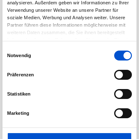
Juni 2020
analysieren. Außerdem geben wir Informationen zu Ihrer
Verwendung unserer Website an unsere Partner für
Mai 2020
soziale Medien, Werbung und Analysen weiter. Unsere
April 2020
Partner führen diese Informationen möglicherweise mit
März 2020
weiteren Daten zusammen, die Sie ihnen bereitgestellt
haben oder die sie im Rahmen Ihrer Nutzung der Dienste
Februar 2020
gesammelt haben.
Einwilligungsauswahl
Januar 2020
Notwendig
Dezember 2019
November 2019
Präferenzen
Oktober 2019
September 2019
Statistiken
August 2019
Juli 2019
Marketing
Juni 2019
Mai 2019
April 2019