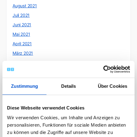
August 2021
Juli 2021
Juni 2021
Mai 2021
April 2021
März 2021
Februar 2021
Januar 2021
Dezember 2020
Zustimmung
Details
Über Cookies
November 2020
Oktober 2020
Diese Webseite verwendet Cookies
September 2020
Wir verwenden Cookies, um Inhalte und Anzeigen zu
August 2020
personalisieren, Funktionen für soziale Medien anbieten
Juli 2020
zu können und die Zugriffe auf unsere Website zu