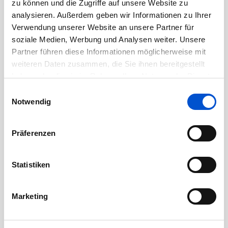
zu können und die Zugriffe auf unsere Website zu
Juli 2020
analysieren. Außerdem geben wir Informationen zu Ihrer
Juni 2020
Verwendung unserer Website an unsere Partner für
soziale Medien, Werbung und Analysen weiter. Unsere
Mai 2020
Partner führen diese Informationen möglicherweise mit
April 2020
weiteren Daten zusammen, die Sie ihnen bereitgestellt
März 2020
haben oder die sie im Rahmen Ihrer Nutzung der Dienste
Februar 2020
gesammelt haben.
Einwilligungsauswahl
Notwendig
Januar 2020
Dezember 2019
Präferenzen
November 2019
Oktober 2019
Statistiken
September 2019
August 2019
Marketing
Juli 2019
Juni 2019