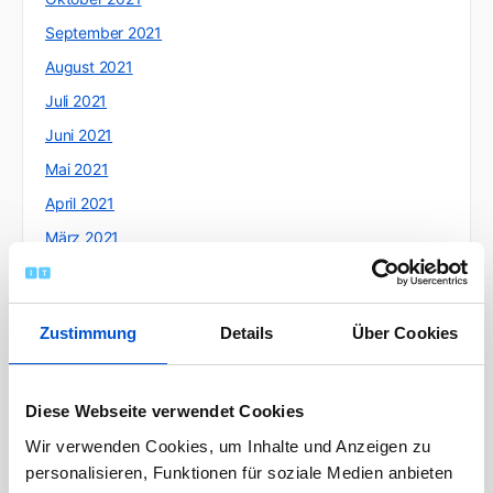
September 2021
August 2021
Juli 2021
Juni 2021
Mai 2021
April 2021
März 2021
Februar 2021
Januar 2021
Zustimmung
Details
Über Cookies
Dezember 2020
November 2020
Oktober 2020
Diese Webseite verwendet Cookies
September 2020
Wir verwenden Cookies, um Inhalte und Anzeigen zu
personalisieren, Funktionen für soziale Medien anbieten
August 2020