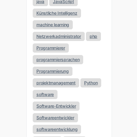
java
JavaScript
Künstliche Intelligenz
machine learning
Netzwerkadministrator
php
Programmierer
programmiersprachen
Programmierung
projektmanagement
Python
software
Software-Entwickler
Softwareentwickler
softwareentwicklung