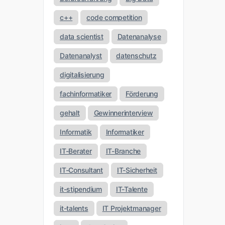
c++
code competition
data scientist
Datenanalyse
Datenanalyst
datenschutz
digitalisierung
fachinformatiker
Förderung
gehalt
Gewinnerinterview
Informatik
Informatiker
IT-Berater
IT-Branche
IT-Consultant
IT-Sicherheit
it-stipendium
IT-Talente
it-talents
IT Projektmanager