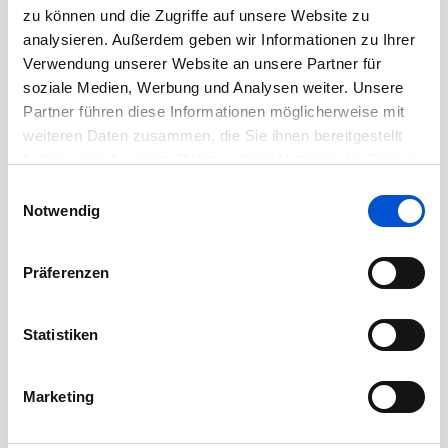
August 2020
zu können und die Zugriffe auf unsere Website zu
Juli 2020
analysieren. Außerdem geben wir Informationen zu Ihrer
Verwendung unserer Website an unsere Partner für
Juni 2020
soziale Medien, Werbung und Analysen weiter. Unsere
Mai 2020
Partner führen diese Informationen möglicherweise mit
April 2020
weiteren Daten zusammen, die Sie ihnen bereitgestellt
haben oder die sie im Rahmen Ihrer Nutzung der Dienste
März 2020
gesammelt haben.
Einwilligungsauswahl
Februar 2020
Notwendig
Januar 2020
Dezember 2019
Präferenzen
November 2019
Oktober 2019
Statistiken
September 2019
August 2019
Marketing
Juli 2019
Juni 2019