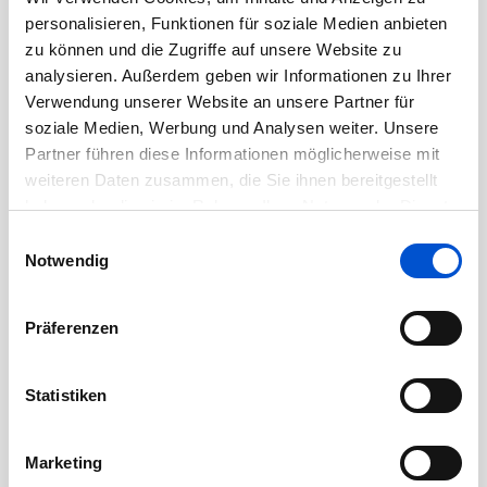
Oktober 2020
personalisieren, Funktionen für soziale Medien anbieten
September 2020
zu können und die Zugriffe auf unsere Website zu
August 2020
analysieren. Außerdem geben wir Informationen zu Ihrer
Verwendung unserer Website an unsere Partner für
Juli 2020
soziale Medien, Werbung und Analysen weiter. Unsere
Juni 2020
Partner führen diese Informationen möglicherweise mit
Mai 2020
weiteren Daten zusammen, die Sie ihnen bereitgestellt
April 2020
haben oder die sie im Rahmen Ihrer Nutzung der Dienste
gesammelt haben.
Einwilligungsauswahl
März 2020
Notwendig
Februar 2020
Januar 2020
Präferenzen
Dezember 2019
November 2019
Statistiken
Oktober 2019
September 2019
Marketing
August 2019