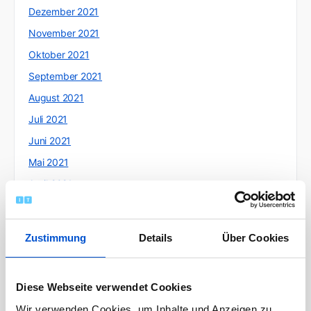
Dezember 2021
November 2021
Oktober 2021
September 2021
August 2021
Juli 2021
Juni 2021
Mai 2021
April 2021
März 2021
Februar 2021
Zustimmung
Details
Über Cookies
Januar 2021
Dezember 2020
Diese Webseite verwendet Cookies
November 2020
Wir verwenden Cookies, um Inhalte und Anzeigen zu