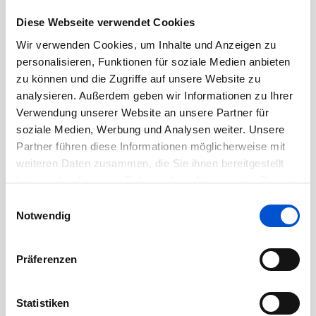
Februar 2021
Diese Webseite verwendet Cookies
Januar 2021
Wir verwenden Cookies, um Inhalte und Anzeigen zu
Dezember 2020
personalisieren, Funktionen für soziale Medien anbieten
November 2020
zu können und die Zugriffe auf unsere Website zu
Oktober 2020
analysieren. Außerdem geben wir Informationen zu Ihrer
Verwendung unserer Website an unsere Partner für
September 2020
soziale Medien, Werbung und Analysen weiter. Unsere
August 2020
Partner führen diese Informationen möglicherweise mit
Juli 2020
weiteren Daten zusammen, die Sie ihnen bereitgestellt
haben oder die sie im Rahmen Ihrer Nutzung der Dienste
Juni 2020
gesammelt haben.
Einwilligungsauswahl
Mai 2020
Notwendig
April 2020
März 2020
Präferenzen
Februar 2020
Januar 2020
Statistiken
Dezember 2019