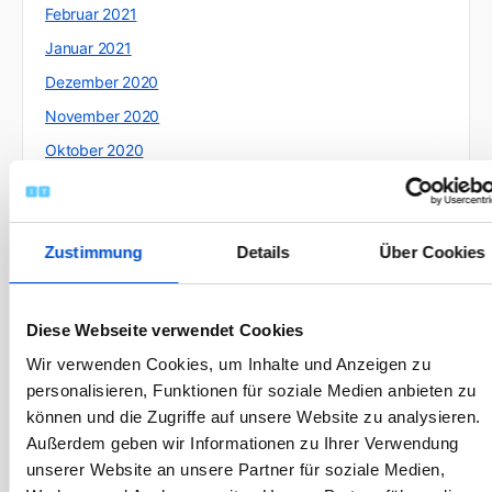
Februar 2021
Januar 2021
Dezember 2020
November 2020
Oktober 2020
September 2020
August 2020
Zustimmung
Details
Über Cookies
Juli 2020
Juni 2020
Mai 2020
Diese Webseite verwendet Cookies
April 2020
Wir verwenden Cookies, um Inhalte und Anzeigen zu
März 2020
personalisieren, Funktionen für soziale Medien anbieten zu
können und die Zugriffe auf unsere Website zu analysieren.
Februar 2020
Außerdem geben wir Informationen zu Ihrer Verwendung
Januar 2020
unserer Website an unsere Partner für soziale Medien,
Dezember 2019