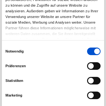
August 2020
zu können und die Zugriffe auf unsere Website zu
analysieren. Außerdem geben wir Informationen zu Ihrer
Juli 2020
Verwendung unserer Website an unsere Partner für
Juni 2020
soziale Medien, Werbung und Analysen weiter. Unsere
Mai 2020
Partner führen diese Informationen möglicherweise mit
weiteren Daten zusammen, die Sie ihnen bereitgestellt
April 2020
haben oder die sie im Rahmen Ihrer Nutzung der Dienste
März 2020
gesammelt haben.
Einwilligungsauswahl
Februar 2020
Notwendig
Januar 2020
Dezember 2019
Präferenzen
November 2019
Oktober 2019
Statistiken
September 2019
August 2019
Marketing
Juli 2019