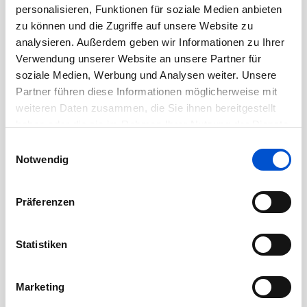
personalisieren, Funktionen für soziale Medien anbieten
September 2020
zu können und die Zugriffe auf unsere Website zu
August 2020
analysieren. Außerdem geben wir Informationen zu Ihrer
Juli 2020
Verwendung unserer Website an unsere Partner für
soziale Medien, Werbung und Analysen weiter. Unsere
Juni 2020
Partner führen diese Informationen möglicherweise mit
Mai 2020
weiteren Daten zusammen, die Sie ihnen bereitgestellt
April 2020
haben oder die sie im Rahmen Ihrer Nutzung der Dienste
März 2020
gesammelt haben.
Einwilligungsauswahl
Notwendig
Februar 2020
Januar 2020
Präferenzen
Dezember 2019
November 2019
Statistiken
Oktober 2019
September 2019
Marketing
August 2019