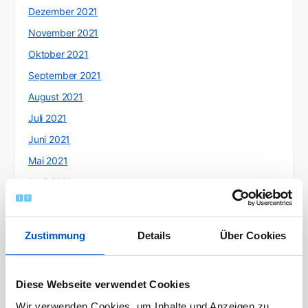
Dezember 2021
November 2021
Oktober 2021
September 2021
August 2021
Juli 2021
Juni 2021
Mai 2021
April 2021
März 2021
Februar 2021
Zustimmung
Details
Über Cookies
Januar 2021
Dezember 2020
Diese Webseite verwendet Cookies
November 2020
Wir verwenden Cookies, um Inhalte und Anzeigen zu