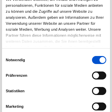
Oktober 2020
personalisieren, Funktionen für soziale Medien anbieten
September 2020
zu können und die Zugriffe auf unsere Website zu
August 2020
analysieren. Außerdem geben wir Informationen zu Ihrer
Verwendung unserer Website an unsere Partner für
Juli 2020
soziale Medien, Werbung und Analysen weiter. Unsere
Juni 2020
Partner führen diese Informationen möglicherweise mit
Mai 2020
weiteren Daten zusammen, die Sie ihnen bereitgestellt
April 2020
haben oder die sie im Rahmen Ihrer Nutzung der Dienste
gesammelt haben.
Einwilligungsauswahl
März 2020
Notwendig
Februar 2020
Januar 2020
Präferenzen
Dezember 2019
November 2019
Statistiken
Oktober 2019
September 2019
Marketing
August 2019