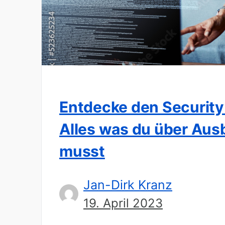
Entdecke den Security
Alles was du über Ausb
musst
Jan-Dirk Kranz
19. April 2023