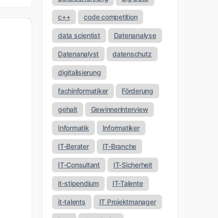
c++
code competition
data scientist
Datenanalyse
Datenanalyst
datenschutz
digitalisierung
fachinformatiker
Förderung
gehalt
Gewinnerinterview
Informatik
Informatiker
IT-Berater
IT-Branche
IT-Consultant
IT-Sicherheit
it-stipendium
IT-Talente
it-talents
IT Projektmanager