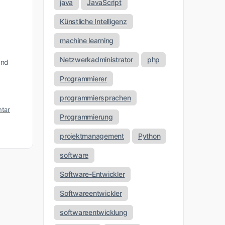
java
JavaScript
Künstliche Intelligenz
machine learning
Netzwerkadministrator
php
und
Programmierer
programmiersprachen
tar
Programmierung
projektmanagement
Python
software
Software-Entwickler
Softwareentwickler
softwareentwicklung