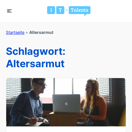
Startseite
»
Altersarmut
Schlagwort:
Altersarmut