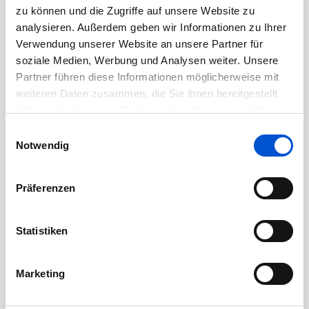
August 2020
zu können und die Zugriffe auf unsere Website zu
Juli 2020
analysieren. Außerdem geben wir Informationen zu Ihrer
Verwendung unserer Website an unsere Partner für
Juni 2020
soziale Medien, Werbung und Analysen weiter. Unsere
Mai 2020
Partner führen diese Informationen möglicherweise mit
April 2020
weiteren Daten zusammen, die Sie ihnen bereitgestellt
haben oder die sie im Rahmen Ihrer Nutzung der Dienste
März 2020
gesammelt haben.
Einwilligungsauswahl
Februar 2020
Notwendig
Januar 2020
Dezember 2019
Präferenzen
November 2019
Oktober 2019
Statistiken
September 2019
August 2019
Marketing
Juli 2019
Juni 2019