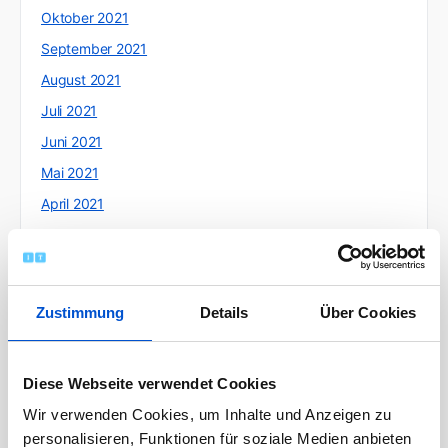
Oktober 2021
September 2021
August 2021
Juli 2021
Juni 2021
Mai 2021
April 2021
März 2021
Februar 2021
Januar 2021
Zustimmung
Details
Über Cookies
Dezember 2020
November 2020
Diese Webseite verwendet Cookies
Oktober 2020
Wir verwenden Cookies, um Inhalte und Anzeigen zu
September 2020
personalisieren, Funktionen für soziale Medien anbieten