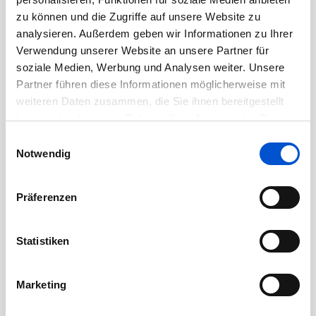
August 2020
zu können und die Zugriffe auf unsere Website zu
analysieren. Außerdem geben wir Informationen zu Ihrer
Juli 2020
Verwendung unserer Website an unsere Partner für
Juni 2020
soziale Medien, Werbung und Analysen weiter. Unsere
Mai 2020
Partner führen diese Informationen möglicherweise mit
weiteren Daten zusammen, die Sie ihnen bereitgestellt
April 2020
haben oder die sie im Rahmen Ihrer Nutzung der Dienste
März 2020
gesammelt haben.
Einwilligungsauswahl
Februar 2020
Notwendig
Januar 2020
Dezember 2019
Präferenzen
November 2019
Oktober 2019
Statistiken
September 2019
August 2019
Marketing
Juli 2019