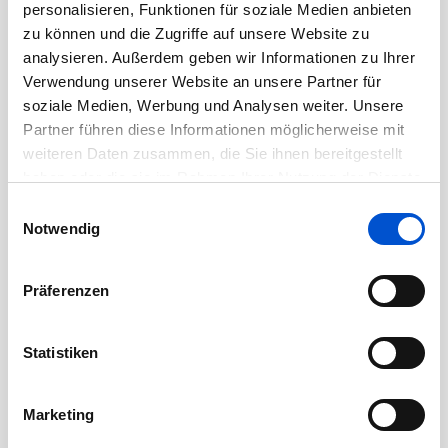
personalisieren, Funktionen für soziale Medien anbieten
September 2020
zu können und die Zugriffe auf unsere Website zu
August 2020
analysieren. Außerdem geben wir Informationen zu Ihrer
Juli 2020
Verwendung unserer Website an unsere Partner für
Juni 2020
soziale Medien, Werbung und Analysen weiter. Unsere
Partner führen diese Informationen möglicherweise mit
Mai 2020
weiteren Daten zusammen, die Sie ihnen bereitgestellt
April 2020
haben oder die sie im Rahmen Ihrer Nutzung der Dienste
März 2020
gesammelt haben.
Einwilligungsauswahl
Februar 2020
Notwendig
Januar 2020
Dezember 2019
Präferenzen
November 2019
Oktober 2019
Statistiken
September 2019
August 2019
Marketing
Juli 2019