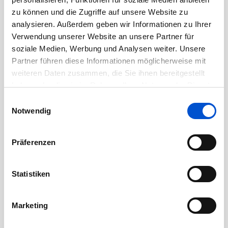
August 2020
zu können und die Zugriffe auf unsere Website zu
analysieren. Außerdem geben wir Informationen zu Ihrer
Juli 2020
Verwendung unserer Website an unsere Partner für
Juni 2020
soziale Medien, Werbung und Analysen weiter. Unsere
Mai 2020
Partner führen diese Informationen möglicherweise mit
weiteren Daten zusammen, die Sie ihnen bereitgestellt
April 2020
haben oder die sie im Rahmen Ihrer Nutzung der Dienste
März 2020
gesammelt haben.
Einwilligungsauswahl
Februar 2020
Notwendig
Januar 2020
Dezember 2019
Präferenzen
November 2019
Oktober 2019
Statistiken
September 2019
August 2019
Marketing
Juli 2019