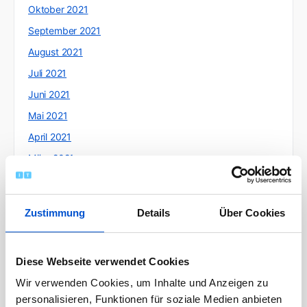
Oktober 2021
September 2021
August 2021
Juli 2021
Juni 2021
Mai 2021
April 2021
März 2021
Februar 2021
Januar 2021
Zustimmung
Details
Über Cookies
Dezember 2020
November 2020
Diese Webseite verwendet Cookies
Oktober 2020
Wir verwenden Cookies, um Inhalte und Anzeigen zu
September 2020
personalisieren, Funktionen für soziale Medien anbieten
August 2020