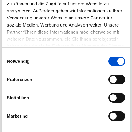
zu können und die Zugriffe auf unsere Website zu
Juli 2020
analysieren. Außerdem geben wir Informationen zu Ihrer
Verwendung unserer Website an unsere Partner für
Juni 2020
soziale Medien, Werbung und Analysen weiter. Unsere
Mai 2020
Partner führen diese Informationen möglicherweise mit
April 2020
weiteren Daten zusammen, die Sie ihnen bereitgestellt
März 2020
haben oder die sie im Rahmen Ihrer Nutzung der Dienste
gesammelt haben.
Februar 2020
Einwilligungsauswahl
Notwendig
Januar 2020
Dezember 2019
Präferenzen
November 2019
Oktober 2019
Statistiken
September 2019
August 2019
Marketing
Juli 2019
Juni 2019