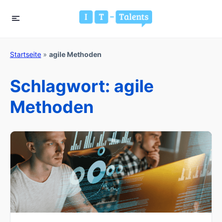
Startseite
»
agile Methoden
Schlagwort:
agile
Methoden