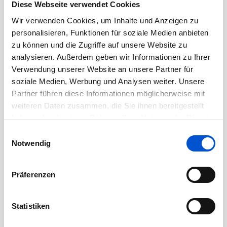
Diese Webseite verwendet Cookies
Dezember 2020
Wir verwenden Cookies, um Inhalte und Anzeigen zu
November 2020
personalisieren, Funktionen für soziale Medien anbieten
zu können und die Zugriffe auf unsere Website zu
Oktober 2020
analysieren. Außerdem geben wir Informationen zu Ihrer
September 2020
Verwendung unserer Website an unsere Partner für
August 2020
soziale Medien, Werbung und Analysen weiter. Unsere
Juli 2020
Partner führen diese Informationen möglicherweise mit
weiteren Daten zusammen, die Sie ihnen bereitgestellt
Juni 2020
haben oder die sie im Rahmen Ihrer Nutzung der Dienste
Mai 2020
gesammelt haben.
Einwilligungsauswahl
April 2020
Notwendig
März 2020
Februar 2020
Präferenzen
Januar 2020
Dezember 2019
Statistiken
November 2019