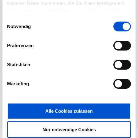
weiteren Daten zusammen, die Sie ihnen bereitgestellt
haben oder die sie im Rahmen Ihrer Nutzung der Dienste
gesammelt haben.
Einwilligungsauswahl
Notwendig
Präferenzen
IT-Stipendium Februar 2023 by
IAV
Statistiken
01/02/2023 @ 00:00 - 28/02/2023 @ 23:59
Online-Veranstaltung
Marketing
Alle Cookies zulassen
Nur notwendige Cookies