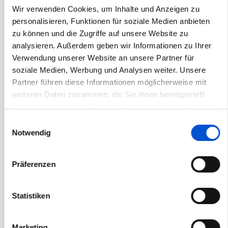
Wir verwenden Cookies, um Inhalte und Anzeigen zu
November 2020
personalisieren, Funktionen für soziale Medien anbieten
Oktober 2020
zu können und die Zugriffe auf unsere Website zu
September 2020
analysieren. Außerdem geben wir Informationen zu Ihrer
Verwendung unserer Website an unsere Partner für
August 2020
soziale Medien, Werbung und Analysen weiter. Unsere
Juli 2020
Partner führen diese Informationen möglicherweise mit
Juni 2020
weiteren Daten zusammen, die Sie ihnen bereitgestellt
haben oder die sie im Rahmen Ihrer Nutzung der Dienste
Mai 2020
gesammelt haben.
Einwilligungsauswahl
April 2020
Notwendig
März 2020
Februar 2020
Präferenzen
Januar 2020
Dezember 2019
Statistiken
November 2019
Oktober 2019
Marketing