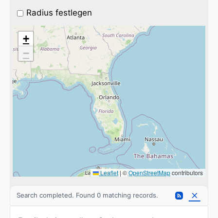
Radius festlegen
+
−
Leaflet
|
©
OpenStreetMap
contributors
Search completed. Found 0 matching records.