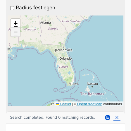
Radius festlegen
+
−
Leaflet
|
©
OpenStreetMap
contributors
Search completed. Found 0 matching records.