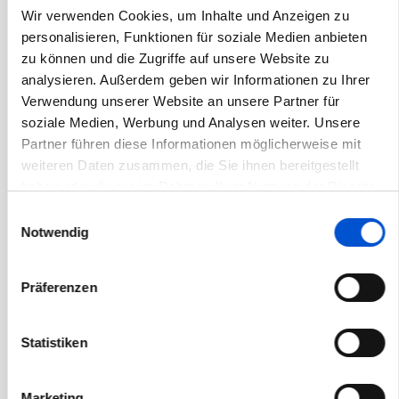
Wir verwenden Cookies, um Inhalte und Anzeigen zu
November 2020
personalisieren, Funktionen für soziale Medien anbieten
Oktober 2020
zu können und die Zugriffe auf unsere Website zu
September 2020
analysieren. Außerdem geben wir Informationen zu Ihrer
Verwendung unserer Website an unsere Partner für
August 2020
soziale Medien, Werbung und Analysen weiter. Unsere
Juli 2020
Partner führen diese Informationen möglicherweise mit
Juni 2020
weiteren Daten zusammen, die Sie ihnen bereitgestellt
haben oder die sie im Rahmen Ihrer Nutzung der Dienste
Mai 2020
gesammelt haben.
Einwilligungsauswahl
April 2020
Notwendig
März 2020
Februar 2020
Präferenzen
Januar 2020
Dezember 2019
Statistiken
November 2019
Oktober 2019
Marketing