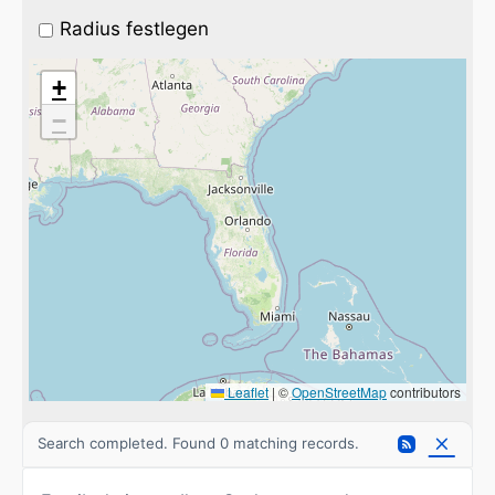
Radius festlegen
+
−
Leaflet
|
©
OpenStreetMap
contributors
Search completed. Found 0 matching records.