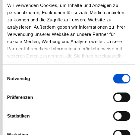
Wir verwenden Cookies, um Inhalte und Anzeigen zu
November 2020
personalisieren, Funktionen für soziale Medien anbieten
Oktober 2020
zu können und die Zugriffe auf unsere Website zu
September 2020
analysieren. Außerdem geben wir Informationen zu Ihrer
Verwendung unserer Website an unsere Partner für
August 2020
soziale Medien, Werbung und Analysen weiter. Unsere
Juli 2020
Partner führen diese Informationen möglicherweise mit
Juni 2020
weiteren Daten zusammen, die Sie ihnen bereitgestellt
haben oder die sie im Rahmen Ihrer Nutzung der Dienste
Mai 2020
gesammelt haben.
Einwilligungsauswahl
April 2020
Notwendig
März 2020
Februar 2020
Präferenzen
Januar 2020
Dezember 2019
Statistiken
November 2019
Oktober 2019
Marketing