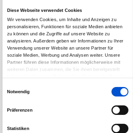
November 2020
Diese Webseite verwendet Cookies
Oktober 2020
Wir verwenden Cookies, um Inhalte und Anzeigen zu
September 2020
personalisieren, Funktionen für soziale Medien anbieten
zu können und die Zugriffe auf unsere Website zu
August 2020
analysieren. Außerdem geben wir Informationen zu Ihrer
Juli 2020
Verwendung unserer Website an unsere Partner für
Juni 2020
soziale Medien, Werbung und Analysen weiter. Unsere
Partner führen diese Informationen möglicherweise mit
Mai 2020
weiteren Daten zusammen, die Sie ihnen bereitgestellt
April 2020
haben oder die sie im Rahmen Ihrer Nutzung der Dienste
März 2020
gesammelt haben.
Einwilligungsauswahl
Februar 2020
Notwendig
Januar 2020
Dezember 2019
Präferenzen
November 2019
Oktober 2019
Statistiken