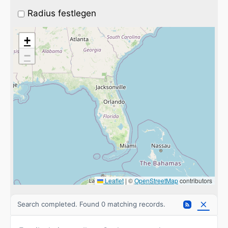
Radius festlegen
+
−
Leaflet
|
©
OpenStreetMap
contributors
Search completed. Found 0 matching records.