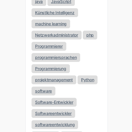
java
JavaScript
Künstliche Intelligenz
machine learning
Netzwerkadministrator
php
Programmierer
programmiersprachen
Programmierung
projektmanagement
Python
software
Software-Entwickler
Softwareentwickler
softwareentwicklung