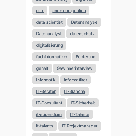
c++
code competition
data scientist
Datenanalyse
Datenanalyst
datenschutz
digitalisierung
fachinformatiker
Förderung
gehalt
Gewinnerinterview
Informatik
Informatiker
IT-Berater
IT-Branche
IT-Consultant
IT-Sicherheit
it-stipendium
IT-Talente
it-talents
IT Projektmanager