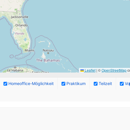
Leaflet
|
©
OpenStreetMap
co
Homeoffice-Möglichkeit
Praktikum
Teilzeit
Vol
ngebote.