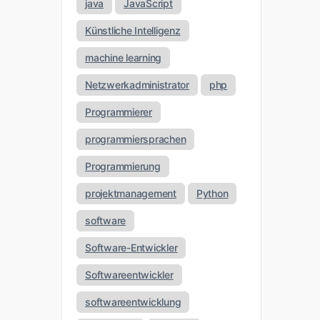
java
JavaScript
Künstliche Intelligenz
machine learning
Netzwerkadministrator
php
Programmierer
programmiersprachen
Programmierung
projektmanagement
Python
software
Software-Entwickler
Softwareentwickler
softwareentwicklung