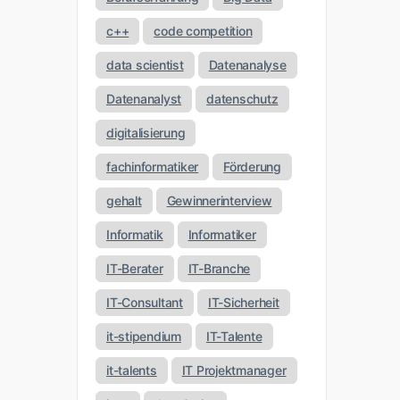
c++
code competition
data scientist
Datenanalyse
Datenanalyst
datenschutz
digitalisierung
fachinformatiker
Förderung
gehalt
Gewinnerinterview
Informatik
Informatiker
IT-Berater
IT-Branche
IT-Consultant
IT-Sicherheit
it-stipendium
IT-Talente
it-talents
IT Projektmanager