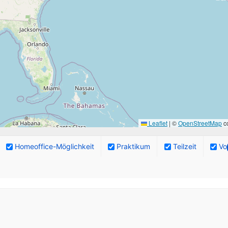
Leaflet
|
©
OpenStreetMap
co
Homeoffice-Möglichkeit
Praktikum
Teilzeit
Vol
ngebote.