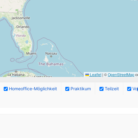
Leaflet
|
©
OpenStreetMap
co
Homeoffice-Möglichkeit
Praktikum
Teilzeit
Vol
ngebote.