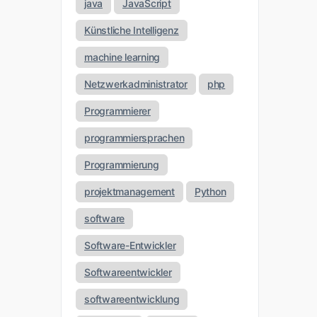
java
JavaScript
Künstliche Intelligenz
machine learning
Netzwerkadministrator
php
Programmierer
programmiersprachen
Programmierung
projektmanagement
Python
software
Software-Entwickler
Softwareentwickler
softwareentwicklung