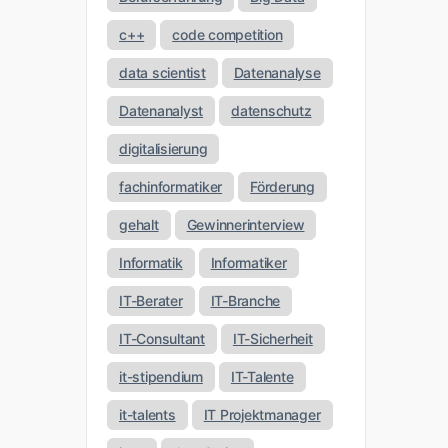
c++
code competition
data scientist
Datenanalyse
Datenanalyst
datenschutz
digitalisierung
fachinformatiker
Förderung
gehalt
Gewinnerinterview
Informatik
Informatiker
IT-Berater
IT-Branche
IT-Consultant
IT-Sicherheit
it-stipendium
IT-Talente
it-talents
IT Projektmanager