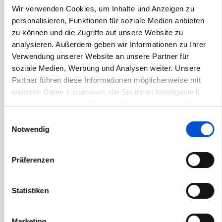
Wir verwenden Cookies, um Inhalte und Anzeigen zu
November 2020
personalisieren, Funktionen für soziale Medien anbieten
Oktober 2020
zu können und die Zugriffe auf unsere Website zu
September 2020
analysieren. Außerdem geben wir Informationen zu Ihrer
Verwendung unserer Website an unsere Partner für
August 2020
soziale Medien, Werbung und Analysen weiter. Unsere
Juli 2020
Partner führen diese Informationen möglicherweise mit
Juni 2020
weiteren Daten zusammen, die Sie ihnen bereitgestellt
haben oder die sie im Rahmen Ihrer Nutzung der Dienste
Mai 2020
gesammelt haben.
Einwilligungsauswahl
April 2020
Notwendig
März 2020
Februar 2020
Präferenzen
Januar 2020
Dezember 2019
Statistiken
November 2019
Oktober 2019
Marketing