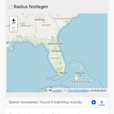
Radius festlegen
+
−
Leaflet
|
©
OpenStreetMap
contributors
Search completed. Found 0 matching records.