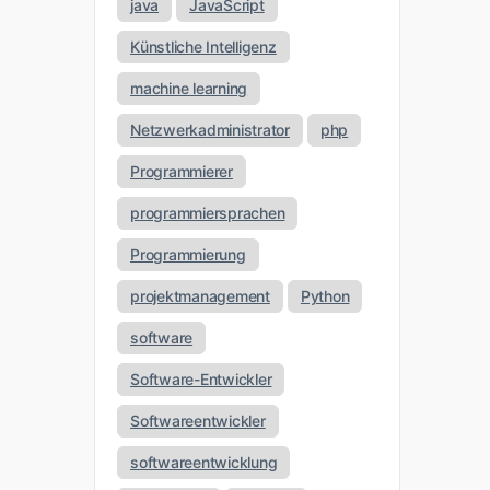
java
JavaScript
Künstliche Intelligenz
machine learning
Netzwerkadministrator
php
Programmierer
programmiersprachen
Programmierung
projektmanagement
Python
software
Software-Entwickler
Softwareentwickler
softwareentwicklung