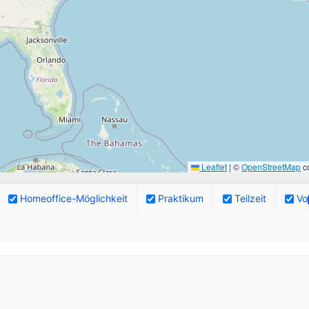
Leaflet
|
©
OpenStreetMap
co
Homeoffice-Möglichkeit
Praktikum
Teilzeit
Vol
ngebote.