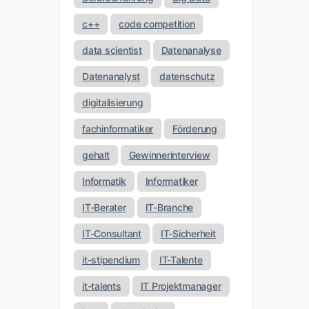
c++
code competition
data scientist
Datenanalyse
Datenanalyst
datenschutz
digitalisierung
fachinformatiker
Förderung
gehalt
Gewinnerinterview
Informatik
Informatiker
IT-Berater
IT-Branche
IT-Consultant
IT-Sicherheit
it-stipendium
IT-Talente
it-talents
IT Projektmanager