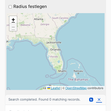
Radius festlegen
+
−
Leaflet
|
©
OpenStreetMap
contributors
Search completed. Found 0 matching records.