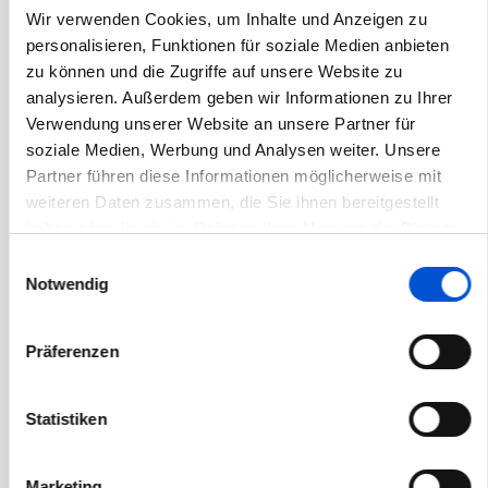
Wir verwenden Cookies, um Inhalte und Anzeigen zu
November 2020
personalisieren, Funktionen für soziale Medien anbieten
Oktober 2020
zu können und die Zugriffe auf unsere Website zu
September 2020
analysieren. Außerdem geben wir Informationen zu Ihrer
Verwendung unserer Website an unsere Partner für
August 2020
soziale Medien, Werbung und Analysen weiter. Unsere
Juli 2020
Partner führen diese Informationen möglicherweise mit
Juni 2020
weiteren Daten zusammen, die Sie ihnen bereitgestellt
haben oder die sie im Rahmen Ihrer Nutzung der Dienste
Mai 2020
gesammelt haben.
Einwilligungsauswahl
April 2020
Notwendig
März 2020
Februar 2020
Präferenzen
Januar 2020
Dezember 2019
Statistiken
November 2019
Oktober 2019
Marketing