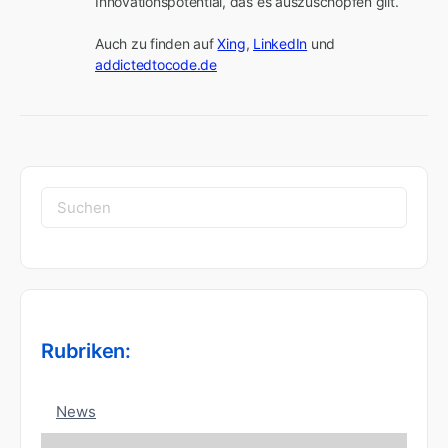
Innovationspotential, das es auszuschöpfen gilt.

Auch zu finden auf 
Xing
, 
LinkedIn
 und 
addictedtocode.de
Suchen
nach:
Rubriken:
News