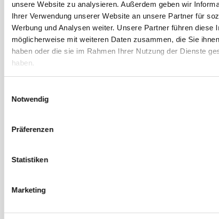
unsere Website zu analysieren. Außerdem geben wir Informa
Dezember 2020
Ihrer Verwendung unserer Website an unsere Partner für soz
Werbung und Analysen weiter. Unsere Partner führen diese 
November 2020
möglicherweise mit weiteren Daten zusammen, die Sie ihnen 
Oktober 2020
haben oder die sie im Rahmen Ihrer Nutzung der Dienste g
September 2020
haben.
August 2020
Einwilligungsauswahl
Juli 2020
Notwendig
Juni 2020
Mai 2020
Präferenzen
April 2020
März 2020
Statistiken
Februar 2020
Januar 2020
Marketing
Dezember 2019
November 2019