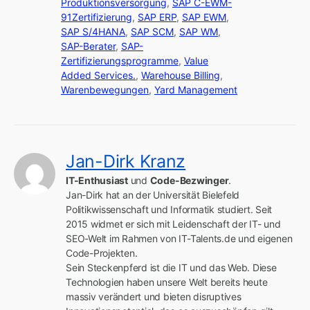
Produktionsversorgung
,
SAP C-EWM-
91Zertifizierung
,
SAP ERP
,
SAP EWM
,
SAP S/4HANA
,
SAP SCM
,
SAP WM
,
SAP-Berater
,
SAP-
Zertifizierungsprogramme
,
Value
Added Services.
,
Warehouse Billing
,
Warenbewegungen
,
Yard Management
Jan-Dirk Kranz
IT-Enthusiast
 und 
Code-Bezwinger
.

Jan-Dirk hat an der Universität Bielefeld 
Politikwissenschaft und Informatik studiert. Seit 
2015 widmet er sich mit Leidenschaft der IT- und 
SEO-Welt im Rahmen von IT-Talents.de und eigenen 
Code-Projekten.

Sein Steckenpferd ist die IT und das Web. Diese 
Technologien haben unsere Welt bereits heute 
massiv verändert und bieten disruptives 