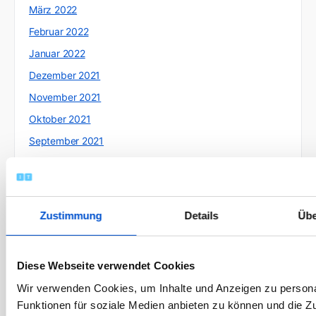
März 2022
Februar 2022
Januar 2022
Dezember 2021
November 2021
Oktober 2021
September 2021
August 2021
Juli 2021
Juni 2021
Zustimmung
Details
Übe
Mai 2021
April 2021
Diese Webseite verwendet Cookies
März 2021
Wir verwenden Cookies, um Inhalte und Anzeigen zu persona
Februar 2021
Funktionen für soziale Medien anbieten zu können und die Zug
Januar 2021