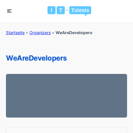
Startseite
»
Organizers
»
WeAreDevelopers
WeAreDevelopers