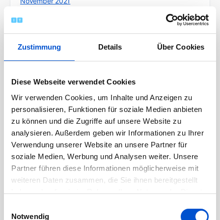
November 2021
Oktober 2021
September 2021
August 2021
Zustimmung
Details
Über Cookies
Juli 2021
Juni 2021
Diese Webseite verwendet Cookies
Mai 2021
Wir verwenden Cookies, um Inhalte und Anzeigen zu
April 2021
personalisieren, Funktionen für soziale Medien anbieten
zu können und die Zugriffe auf unsere Website zu
März 2021
analysieren. Außerdem geben wir Informationen zu Ihrer
Februar 2021
Verwendung unserer Website an unsere Partner für
Januar 2021
soziale Medien, Werbung und Analysen weiter. Unsere
Partner führen diese Informationen möglicherweise mit
Dezember 2020
weiteren Daten zusammen, die Sie ihnen bereitgestellt
November 2020
haben oder die sie im Rahmen Ihrer Nutzung der Dienste
Oktober 2020
gesammelt haben.
Einwilligungsauswahl
September 2020
Notwendig