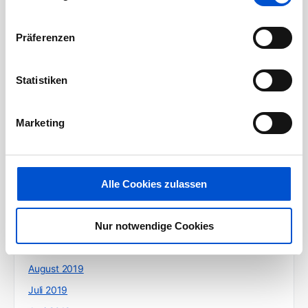
August 2020
Juli 2020
Präferenzen
Juni 2020
Mai 2020
Statistiken
April 2020
März 2020
Marketing
Februar 2020
Januar 2020
Dezember 2019
Alle Cookies zulassen
November 2019
Nur notwendige Cookies
Oktober 2019
September 2019
August 2019
Juli 2019