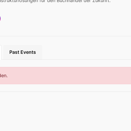
rastrukturlösungen für den Buchhandel der Zukunft.
Past Events
den.