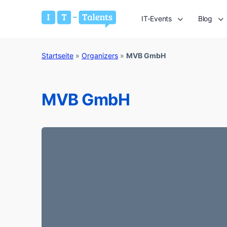
IT-Events
Blog
Startseite
»
Organizers
»
MVB GmbH
MVB GmbH